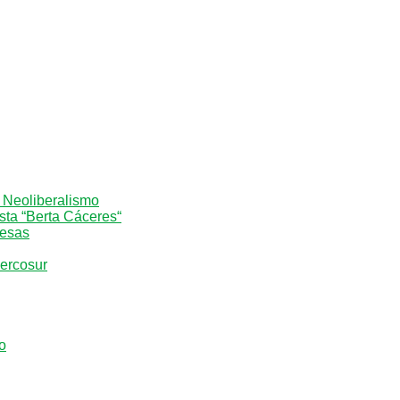
l Neoliberalismo
sta “Berta Cáceres“
resas
Mercosur
o