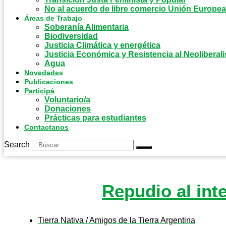
No al acuerdo de libre comercio Unión Europe
Áreas de Trabajo
Soberanía Alimentaria
Biodiversidad
Justicia Climática y energética
Justicia Económica y Resistencia al Neoliberal
Agua
Novedades
Publicaciones
Participá
Voluntario/a
Donaciones
Prácticas para estudiantes
Contactanos
Search
Repudio al int
Tierra Nativa / Amigos de la Tierra Argentina