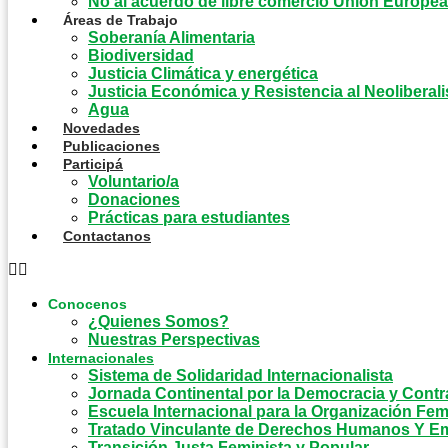
No al acuerdo de libre comercio Unión Europe
Áreas de Trabajo
Soberanía Alimentaria
Biodiversidad
Justicia Climática y energética
Justicia Económica y Resistencia al Neoliberal
Agua
Novedades
Publicaciones
Participá
Voluntario/a
Donaciones
Prácticas para estudiantes
Contactanos
Conocenos
¿Quienes Somos?
Nuestras Perspectivas
Internacionales
Sistema de Solidaridad Internacionalista
Jornada Continental por la Democracia y Contr
Escuela Internacional para la Organización Fem
Tratado Vinculante de Derechos Humanos Y E
Transición Justa Feminista y Popular