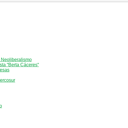
l Neoliberalismo
sta “Berta Cáceres“
resas
Mercosur
o