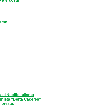
a- Mercosur
ismo
a el Neoliberalismo
inista “Berta Cáceres“
mpresas