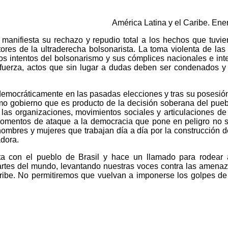
América Latina y el Caribe. Ene
manifiesta su rechazo y repudio total a los hechos que tuvie
ctores de la ultraderecha bolsonarista. La toma violenta de las
os intentos del bolsonarismo y sus cómplices nacionales e int
a fuerza, actos que sin lugar a dudas deben ser condenados y
a democráticamente en las pasadas elecciones y tras su posesión
imo gobierno que es producto de la decisión soberana del puebl
las organizaciones, movimientos sociales y articulaciones de
omentos de ataque a la democracia que pone en peligro no s
hombres y mujeres que trabajan día a día por la construcción de
adora.
ta con el pueblo de Brasil y hace un llamado para rodear 
artes del mundo, levantando nuestras voces contra las amenaz
Caribe. No permitiremos que vuelvan a imponerse los golpes de