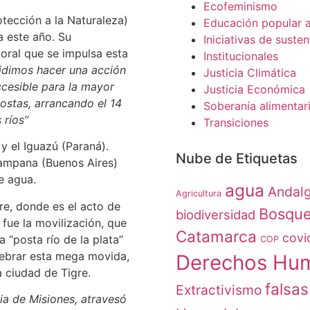
Ecofeminismo
tección a la Naturaleza)
Educación popular 
 este año. Su
Iniciativas de susten
toral que se impulsa esta
Institucionales
idimos hacer una acción
Justicia Climática
ccesible para la mayor
Justicia Económica
ostas, arrancando el 14
Soberanía alimentar
 ríos”
Transiciones
y el Iguazú (Paraná).
Nube de Etiquetas
Campana (Buenos Aires)
e agua.
agua
Andalg
Agricultura
re, donde es el acto de
Bosqu
biodiversidad
fue la movilización, que
Catamarca
covi
a “posta río de la plata”
COP
elebrar esta mega movida,
Derechos Hu
 ciudad de Tigre.
falsas
Extractivismo
ia de Misiones, atravesó