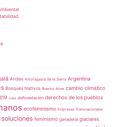
ambiental
tabilidad
ia
alá
Argentina
Andes
Antofagasta de la Sierra
es
cambio climático
Bosques Nativos
Buenos Aires
d19
derechos de los pueblos
deforestación
Cuba
manos
ecofeminismo
Empresas Transnacionales
 soluciones
feminismo
glaciares
ganadería