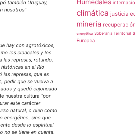
Humedales
cipó también Uruguay,
internacio
n nosotros”
climática
justicia 
minería
recuperación
s
Soberanía Territorial
energética
Europea
ue hay con agrotóxicos,
omo los cloacales y los
 las represas, rotundo,
istóricas en el Río
ó las represas, que es
, pedir que se vuelva a
utados y quedó cajoneado
de nuestra cultura
“por
urar este carácter
urso natural, o bien como
o energético, sino que
ente desde lo espiritual
so no se tiene en cuenta.